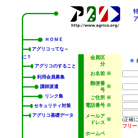
ＨＯＭＥ
アグリコってな～
に？
会員区
分
アグリコのすること
お名前
※
利用会員募集
郵便番
※
講師派遣
号
リンク集
ご住所
※
電話番号
※
セキュリティ対策
アグリコ基礎データ
メールア
※
(正確
ドレス
フリー
ホームペ